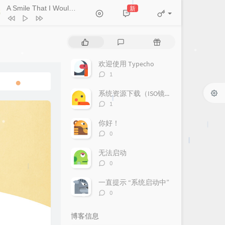
A Smile That I Would Never See Again
新
- Kitti Kuremanee
Ticket (Day Trip)
Chookiat Sakveerakul / August Band
A Smile That I Would Never See
热
最
随
ain
Kitti Kuremanee
Playground
Kitti Kuremanee
门
新
机
文
评
文
欢迎使用 Typecho
Old Chinese Song
Kitti Kuremanee
章
论
章
评
1
淤青
刘昊霖
论
数：
系统资源下载（ISO镜像、更新源）
我可以坐你旁边吗
厘小白
评
1
For You To Be Here
Tom Rosenthal
论
数：
你好！
情人知己
叶蒨文
评
0
论
当初就不该学php
黄灰红
数：
无法启动
评
0
论
数：
一直提示 “系统启动中”
评
0
论
数：
博客信息