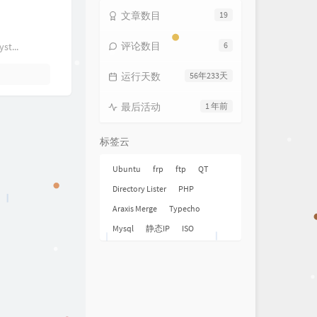
文章数目
19
评论数目
6
t...
运行天数
56年233天
最后活动
1 年前
标签云
Ubuntu
frp
ftp
QT
Directory Lister
PHP
Araxis Merge
Typecho
Mysql
静态IP
ISO