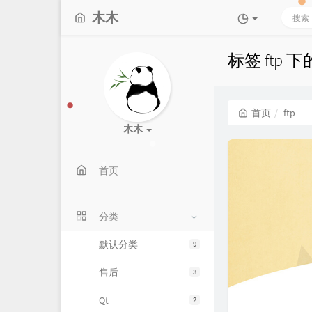
木木
标签 ftp 
首页
ftp
木木
首页
分类
默认分类
9
售后
3
Qt
2