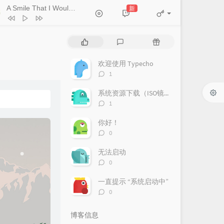
A Smile That I Would Never See Again
新
- Kitti Kuremanee
Ticket (Day Trip)
Chookiat Sakveerakul / August Band
A Smile That I Would Never See
热
最
随
ain
Kitti Kuremanee
Playground
Kitti Kuremanee
门
新
机
文
评
文
欢迎使用 Typecho
Old Chinese Song
Kitti Kuremanee
章
论
章
评
1
淤青
刘昊霖
论
数：
系统资源下载（ISO镜像、更新源）
我可以坐你旁边吗
厘小白
评
1
For You To Be Here
Tom Rosenthal
论
数：
你好！
情人知己
叶蒨文
评
0
论
当初就不该学php
黄灰红
数：
无法启动
评
0
论
数：
一直提示 “系统启动中”
评
0
论
数：
博客信息