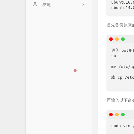
ubuntu16.
关于
友链
时光机
友人C
首先备份原来
进入root用户
su

mv /etc/a
或 cp /etc
再输入以下命令打开
sudo vim 