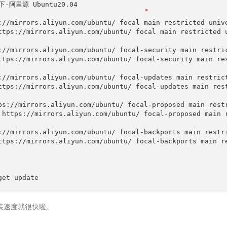
-阿里源 Ubuntu20.04

://mirrors.aliyun.com/ubuntu/ focal main restricted unive
ttps://mirrors.aliyun.com/ubuntu/ focal main restricted u
://mirrors.aliyun.com/ubuntu/ focal-security main restric
ttps://mirrors.aliyun.com/ubuntu/ focal-security main res
://mirrors.aliyun.com/ubuntu/ focal-updates main restrict
ttps://mirrors.aliyun.com/ubuntu/ focal-updates main rest
ps://mirrors.aliyun.com/ubuntu/ focal-proposed main restr
 https://mirrors.aliyun.com/ubuntu/ focal-proposed main r
://mirrors.aliyun.com/ubuntu/ focal-backports main restri
ttps://mirrors.aliyun.com/ubuntu/ focal-backports main re
装速度就很快啦。