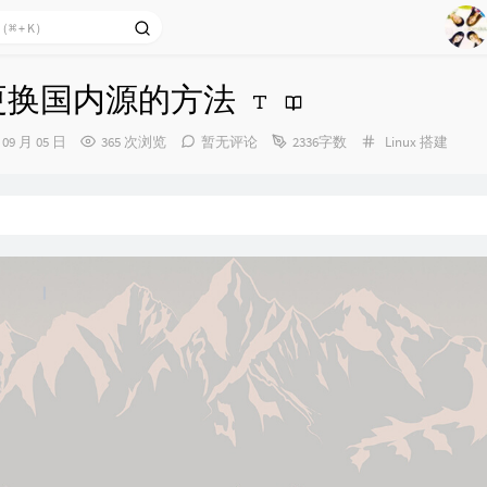
1
2
u 更换国内源的方法
Ag
3
4
分
 09 月 05 日
365 次浏览
暂无评论
2336字数
Linux
搭建
类：
5
6
7
8
9