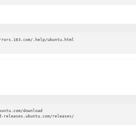
rrors.163.com/.help/ubuntu.html

buntu.com/download
