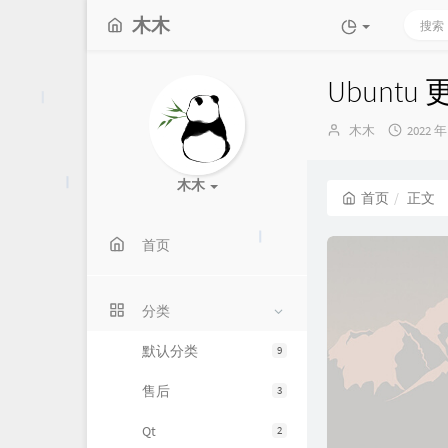
木木
Ubunt
博
发
木木
2022 年
主：
布
时
间：
木木
首页
正文
首页
分类
默认分类
9
售后
3
Qt
2