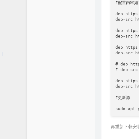
#配置内容如下
deb https
deb-src h
deb https
deb-src h
deb https
deb-src h
# deb htt
# deb-src
deb https
deb-src h
#更新源

再重新下载安