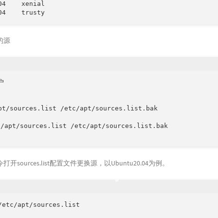
04    xenial

的源


pt/sources.list /etc/apt/sources.list.bak

/apt/sources.list /etc/apt/sources.list.bak

sources.list配置文件更换源，以Ubuntu20.04为例。
/etc/apt/sources.list
