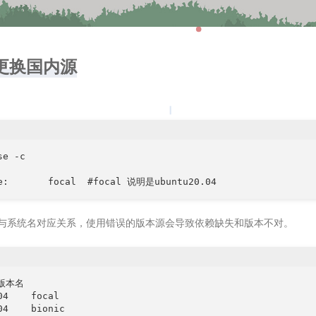
u 更换国内源
e -c

本名与系统名对应关系，使用错误的版本源会导致依赖缺失和版本不对。
版本名

04    focal

04    bionic
